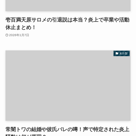
壱百満天原サロメの引退説は本当？炎上で卒業や活動
休止まとめ！
2026年1月7日
未分類
常闇トワの結婚や彼氏バレの噂！声で特定された炎上